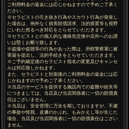
ご利用料金の返金には応じかねますので予めご了承く
ださい。
※セラピストの引き抜き行為やスカウト行為が発覚し
た場合は、例外なく損害賠償請求、法的措置等も視野
にいれた然るべき対応をとらせていただきます。
※セラピストとの個人的な連絡先交換や店外へのお誘
いは堅くお断り致します。
※盗撮や盗聴等の行為があった際は、所轄警察署に被
害届を提出し、法的手続きをとらせていただきます。
※ご予約確定後のセラピスト指名の変更及びキャンセ
ルは対応致しかねます。
また、セラピストと対面後のご利用料金の返金には応
じかねますので予めご了承ください。
※当店のサービスを提供する施設内での盗難や紛失等
につきましては、当店及び当店関係者に一切の賠償責
任はございません。
※当店は、安全管理に万全を期しておりますが、不慮
の事故や怪我、皮膚のかぶれ、もみかえし等が生じた
場合、当店及び当店関係者に一切の賠償責任はござい
ません。