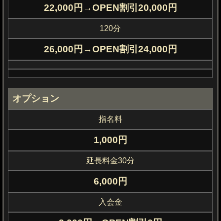
メ
22,000円→OPEN割引20,000円
ニ
120分
ュ
26,000円→OPEN割引24,000円
ー
・
料
オプション
金
シ
指名料
ス
1,000円
テ
延長料金30分
ム
6,000円
案
内
入会金